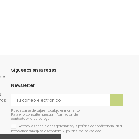
Síguenos en la redes
nes
Newsletter
d
ros
Puede darse de baja en cualquier momento.
Para ello, consulte nuestra información de
contacto en el aviso legal.
Acepto las condiciones generales y la política de confidencialidad.
https://lamparaspisa.es/content/7-politica-de-privacidad