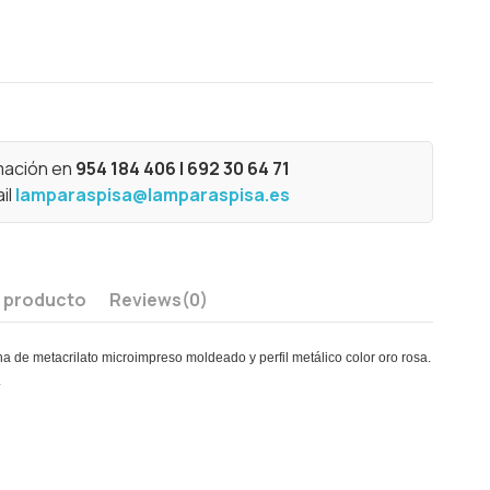
mación en
954 184 406 | 692 30 64 71
il
lamparaspisa@lamparaspisa.es
l producto
Reviews
(0)
 de metacrilato microimpreso moldeado y perfil metálico color oro rosa.
.