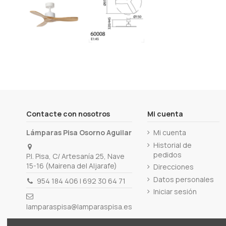
Contacte con nosotros
Mi cuenta
Lámparas Pisa Osorno Aguilar
Mi cuenta
Historial de
pedidos
P.I. Pisa, C/ Artesanía 25, Nave
15-16 (Mairena del Aljarafe)
Direcciones
Datos personales
954 184 406 | 692 30 64 71
Iniciar sesión
lamparaspisa@lamparaspisa.es