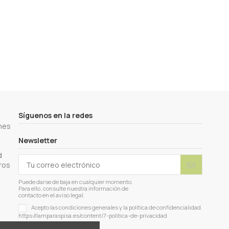
Síguenos en la redes
nes
Newsletter
d
ros
Puede darse de baja en cualquier momento.
Para ello, consulte nuestra información de
contacto en el aviso legal.
Acepto las condiciones generales y la política de confidencialidad.
https://lamparaspisa.es/content/7-politica-de-privacidad