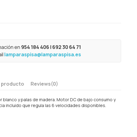
mación en
954 184 406 | 692 30 64 71
il
lamparaspisa@lamparaspisa.es
l producto
Reviews
(0)
olor blanco y palas de madera. Motor DC de bajo consumo y
ia incluido que regula las 6 velocidades disponibles.