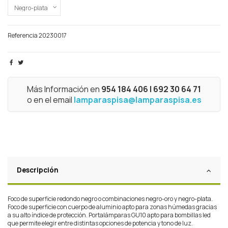
Referencia
20230017
Más Información en
954 184 406 | 692 30 64 71
o en el email
lamparaspisa@lamparaspisa.es
Descripción
Foco de superficie redondo negro o combinaciones negro-oro y negro-plata.
Foco de superficie con cuerpo de aluminio apto para zonas húmedas gracias
a su alto índice de protección. Portalámparas GU10 apto para bombillas led
que permite elegir entre distintas opciones de potencia y tono de luz.