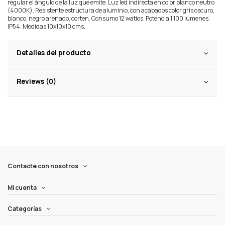
regular el ángulo de la luz que emite. Luz led indirecta en color blanco neutro
(4000K). Resistente estructura de aluminio, con acabados color gris oscuro,
blanco, negro arenado, corten. Consumo 12 watios. Potencia 1.100 lúmenes.
IP54. Medidas 10x10x10 cms.
Detalles del producto
Reviews (0)
Contacte con nosotros
Mi cuenta
Categorías